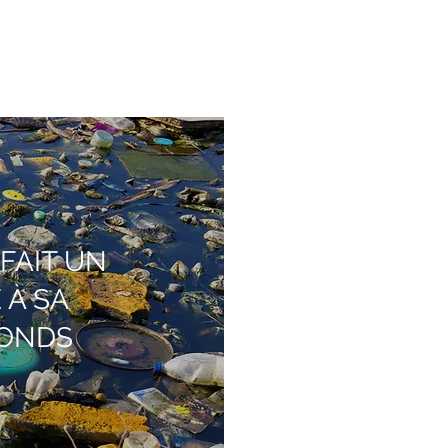
FAIT UN
 À SA
FONDS