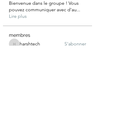
Bienvenue dans le groupe ! Vous
pouvez communiquer avec d'au
...
Lire plus
membres
harshtech
S'abonner
harshtech
Wright Price
S'abonner
Jacob Noah
S'abonner
Julian Star
S'abonner
Fyre Smith
S'abonner
Voir tous les membres (28)