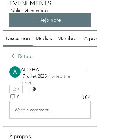
EVENEMENTS
Public
·
28 membres
Rejoindre
Discussion
Médias
Membres
À propos
Retour
ALO HA
17 juillet 2025
·
joined the
group.
0
0
4
Write a comment...
À propos