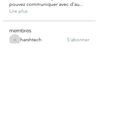
pouvez communiquer avec d'au
...
Lire plus
membres
harshtech
S'abonner
harshtech
Wright Price
S'abonner
Jacob Noah
S'abonner
Julian Star
S'abonner
Fyre Smith
S'abonner
Voir tous les membres (28)
+33 6 07 15 85 07