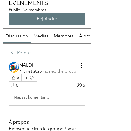
EVENEMENTS
Public
·
28 membres
Rejoindre
Discussion
Médias
Membres
À propos
Retour
NALDI
7 juillet 2025
·
joined the group.
0
0
5
Napsat komentář...
À propos
Bienvenue dans le groupe ! Vous