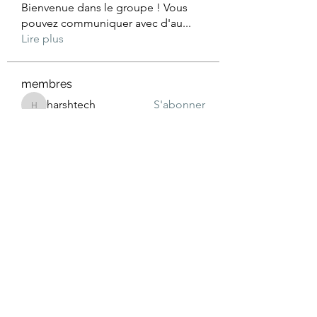
Bienvenue dans le groupe ! Vous
pouvez communiquer avec d'au
...
Lire plus
membres
harshtech
S'abonner
harshtech
Wright Price
S'abonner
Jacob Noah
S'abonner
Julian Star
S'abonner
Fyre Smith
S'abonner
Voir tous les membres (28)