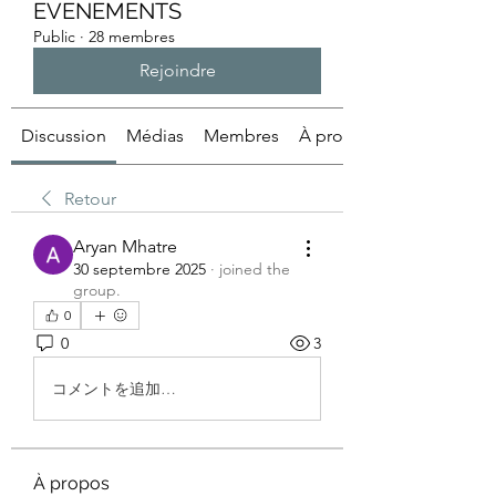
EVENEMENTS
Public
·
28 membres
Rejoindre
Discussion
Médias
Membres
À propos
Retour
Aryan Mhatre
30 septembre 2025
·
joined the
group.
0
0
3
コメントを追加…
À propos